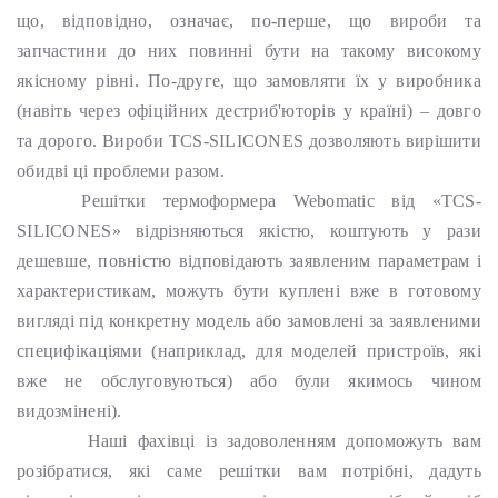
що, відповідно, означає, по-перше, що вироби та
запчастини до них повинні бути на такому високому
якісному рівні. По-друге, що замовляти їх у виробника
(навіть через офіційних дестриб'юторів у країні) – довго
та дорого. Вироби TCS-SILICONES дозволяють вирішити
обидві ці проблеми разом.
Решітки термоформера Webomatic від «TCS-
SILICONES» відрізняються якістю, коштують у рази
дешевше, повністю відповідають заявленим параметрам і
характеристикам, можуть бути куплені вже в готовому
вигляді під конкретну модель або замовлені за заявленими
специфікаціями (наприклад, для моделей пристроїв, які
вже не обслуговуються) або були якимось чином
видозмінені).
Наші фахівці із задоволенням допоможуть вам
розібратися, які саме решітки вам потрібні, дадуть