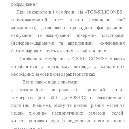
розрядження.
При використанні мембрани від «TCS-SILICONES»
термо-вакуумний прес значно розширює свої
можливості, дозволяючи проводити фанерування,
кашування та ламінування поверхонь пластиками
(паперово-шаровими та акриловими), склеювання
багатошарових гнуто-клеєних фасадів та інше.
Силіконові мембрани «TCS-SILICONES» можуть
вироблятися у прозорому вигляді, у конкретних
необхідних замовником характеристиках.
Вони також відрізняються:
- можливістю витримувати тривалий вплив
температур (від -50°С до +280°С) та електричного
поля (до 30кв/мм), озону та кисню, різних масел та
інших хімічних несприятливих речовин, солей,
кислот, киплячої води (з водопоглинанням не вище
2%) максимум);