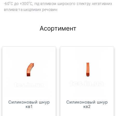
-60˚С до +300˚С, під впливом широкого спектру негативних
впливів та шкідливих речовин.
Асортимент
Силиконовый шнур
Силиконовый шнур
кв1
кв2