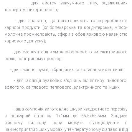
- для систем вакуумного типу, радикальних
температурних діапазонів;
- для апаратів, що виготовляють та переробляють
харчові продукти (хлібопекарська та кондитерська, м'ясо-
молочна промисловість, сфери з обов'язковою наявністю
харчового допуску);
- для експлуатації в умовах озонового чи електричного
полів, повітряному просторі;
- для гасіння шумів, вібраційних та коливальних впливів;
- для ізоляції вузлових з'єднань від впливу: пилового,
вологого, світлового, теплового, електричного та інших.
Наша компанія виготовляє шнури квадратного перерізу
в розмірній сітці від 1х1мм до 65,5х65,5мм. Завдяки
якісному силікону, вони можуть функціонувати в
найнесприятливіших умовах, у температурному діапазоні від