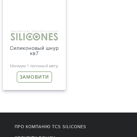
Силиконовый шнур
кв7
Мінімум 1 погонный метр
ЗАМОВИТИ
ПРО КОМПАНІЮ ТCS SILICONES