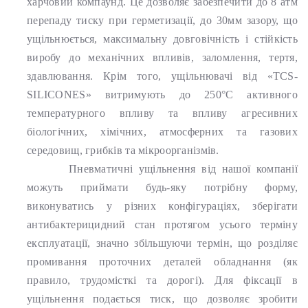
харчовий компаунд. Це дозволяє забезпечити до 8 атм
перепаду тиску при герметизації, до 30мм зазору, що
ущільнюється, максимальну довговічність і стійкість
виробу до механічних впливів, заломлення, тертя,
здавлювання. Крім того, ущільнювачі від «TCS-
SILICONES» витримують до 250°С активного
температурного впливу та впливу агресивних
біологічних, хімічних, атмосферних та газових
середовищ, грибків та мікроорганізмів.
Пневматичні ущільнення від нашої компанії
можуть приймати будь-яку потрібну форму,
виконуватись у різних конфігураціях, зберігати
антибактерицидний стан протягом усього терміну
експлуатації, значно збільшуючи термін, що розділяє
промивання проточних деталей обладнання (як
правило, трудомісткі та дорогі). Для фіксації в
ущільнення подається тиск, що дозволяє зробити