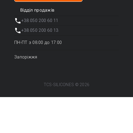
Відділ продажів
+38 050 200 60 11
+38 050 200 60 13
ПН-ПТ з 08:00 до 17:00
Запоріжжя
TCS-SILICONES ©
2026
xs
sm
md
lg
xl
Цей веб-сайт збирається використовувати файли cookie для поліпшення